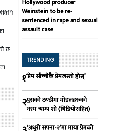
Hollywood producer
Weinstein to be re-
्यविधि
sentenced in rape and sexual
assault case
का
एको छ
TRENDING
यता
१
‘प्रेम साँच्चीकै प्रेमजस्तो होस्’
२
पुसको ठण्डीमा मोडलहरुको
गरम र्‍याम्प शो (भिडियोसहित)
३
‘अधुरो सपना-२’मा माया प्रेमको