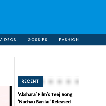
VIDEOS
GOSSIPS
FASHION
RECENT
‘Akshara’ Film’s Teej Song
‘Nachau Barilai’ Released