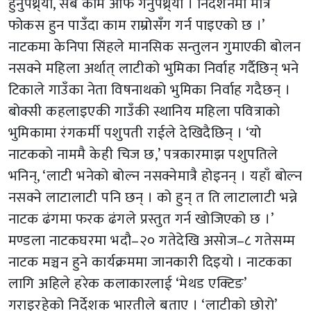
हुनुपथ्र्यो, सबै काम आफै गर्नुपथ्र्यो । निर्देशनमा मात्र
फोकस हुन पाउँदा काम राम्रोसँग गर्न पाइएको छ ।’
नाटकमा केनिपा सिंहले मानसिक सन्तुलन गुमाएकी बोलन
नसक्ने महिला अर्थात् लाटीको भुमिका निर्वाह गर्दैछिन् भने
टिकाले गाउँका नेता विषनाथको भुमिका निर्वाह गदैछन् ।
बोक्सी कहलाइएकी गाउँकी स्थानिय महिला पवित्राको
भुमिकामा रंगकर्मी पशुपती राईले देखिदैछिन् । ‘यो
नाटकको नाममै केही चिज छ,’ पत्रकारमाझ पशुपतिले
भनिन्, ‘लाटी भनेको बोल्न नसक्नेमात्रै होइनन् । यहाँ बोल्न
नसक्ने लाटालाटी पनि छन् । को हुन् त ति लाटालाटी भन्ने
नाटक ढंगमा फरक ढंगले प्रस्तुत गर्न खोजिएको छ ।’
मण्डला नाटकघरमा भदौ–२० गतेदेखि असोज–८ गतेसम्म
नाटक मञ्चन हुने कार्यक्रममा जानकारी दिइयो । नाटकका
लागि अहिले हरेक कलाकारलाई ‘मेथड एक्टिङ’
गराइरहेको निर्देशक भारतीले बताए । ‘लाटीको छोरो’