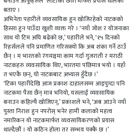
बनाउन आफूहरुले ‘लाटीको छोरो’मार्फत प्रयास थालेको
बताए ।
अभिनेता पहारीले व्यवसायिक हुन खोजिरहेको नाटकको
हिस्सा हुन पाउँदा खुशी व्यक्त गरे । ‘नयाँ जोश र योजनाका
साथ यो टिम अघि बढेको छ,’ पहारीले भने, ‘१५ दिनको
रिहर्सलले पनि प्रमाणित गरिसक्यो कि अब शंका गर्ने ठाउँ
छैन् । म भारतको रंगमञ्चमा काम गर्दा गुजराती र मराठी
नाटकहरु व्यवसायिक थिए, भारतमा पछिमात्र भयो । यहाँ
त भएकै छन्, यो नाटकबाट अभ्यास हुँदैछ ।’
‘टिका पहारीदेखि आज प्रकाश दाहालसम्म आइपुग्दा पनि
नाटकमा पैसा छैन् मात्र भनियो, यसलाई व्यवसायिक
बनाउन कहिल्यै खोजिएन्,’ प्रकाशले भने, ‘अब आउने नयाँ
पुस्ता निराश हुन नपरोस् भनेर हामी कलाको महत्व
नमारिकन यो नाटकमार्फत व्यवसायिकरणको प्रयास
थाल्दैछौं । यो कठिन होला तर सम्भव पक्कै छ ।’