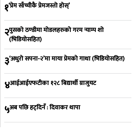
१
‘प्रेम साँच्चीकै प्रेमजस्तो होस्’
२
पुसको ठण्डीमा मोडलहरुको गरम र्‍याम्प शो
(भिडियोसहित)
३
‘अधुरो सपना-२’मा माया प्रेमको गाथा (भिडियोसहित)
४
आईआईएफटीका १२८ बिद्यार्थी ग्राजुयट
५
अब पछि हट्दिनँ : दिवाकर थापा