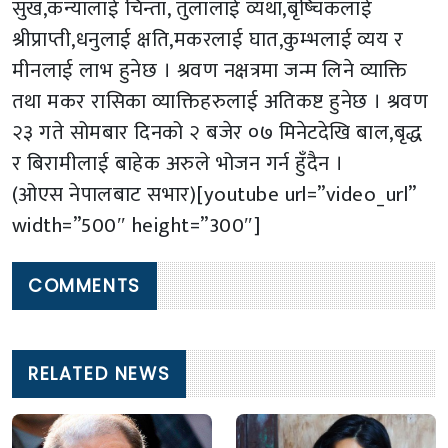
सुख,कन्यालाई चिन्ता, तुलालाई व्यथा,बृष्चिकलाई
श्रीप्राप्ती,धनुलाई क्षति,मकरलाई घात,कुम्भलाई व्यय र
मीनलाई लाभ हुनेछ । श्रवण नक्षत्रमा जन्म लिने व्याक्ति
तथा मकर रासिका व्याक्तिहरुलाई अतिकष्ट हुनेछ । श्रवण
२३ गते सोमबार दिनको २ बजेर ०७ मिनेटदेखि बाल,बृद्ध
र बिरामीलाई बाहेक अरुले भोजन गर्न हुँदैन ।
(ओएस नेपालबाट सभार)[youtube url=”video_url”
width=”500″ height=”300″]
COMMENTS
RELATED NEWS