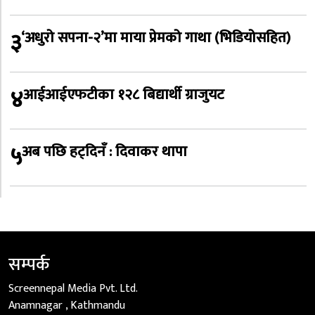
३
‘अधुरो सपना-२’मा माया प्रेमको गाथा (भिडियोसहित)
४
आईआईएफटीका १२८ बिद्यार्थी ग्राजुयट
५
अब पछि हट्दिनँ : दिवाकर थापा
सम्पर्क
Screennepal Media Pvt. Ltd.
Anamnagar , Kathmandu