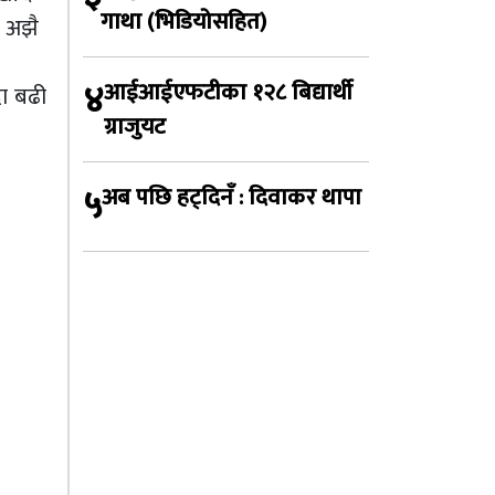
गाथा (भिडियोसहित)
ा अझै
४
आईआईएफटीका १२८ बिद्यार्थी
दा बढी
ग्राजुयट
५
अब पछि हट्दिनँ : दिवाकर थापा