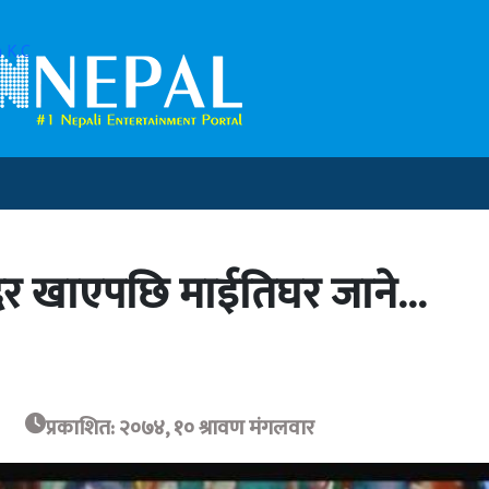
 K.C
, दर खाएपछि माईतिघर जाने…
प्रकाशित: २०७४, १० श्रावण मंगलवार