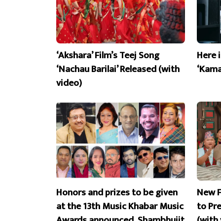
‘Akshara’ Film’s Teej Song
Here 
‘Nachau Barilai’ Released (with
‘Kama
video)
Honors and prizes to be given
New F
at the 13th Music Khabar Music
to Pr
Awards announced, Shambhujit
(with