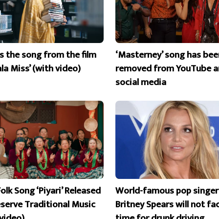
is the song from the film
‘Masterney’ song has bee
la Miss’ (with video)
removed from YouTube a
social media
olk Song ‘Piyari’ Released
World-famous pop singer
eserve Traditional Music
Britney Spears will not fac
 video)
time for drunk driving