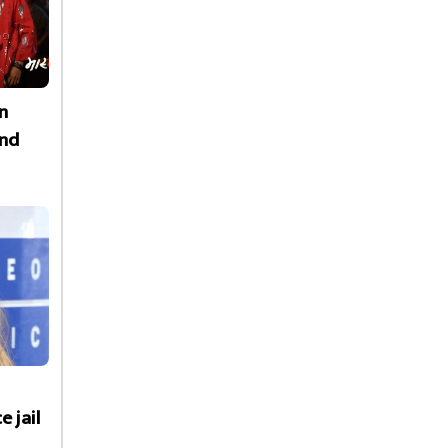
n
nd
e jail