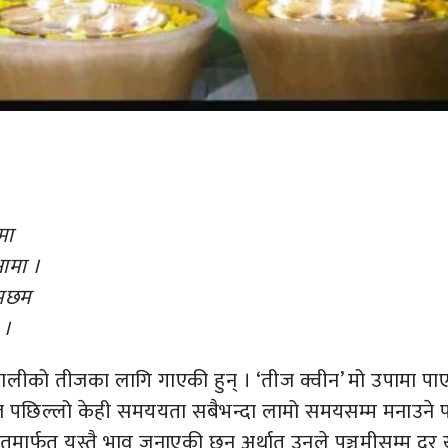
मा
आमा ।
छमछम
 ।
ालीको तीजका लागि गाएकी हुन् । ‘तीज क्वीन’ मो उपामा पा
पछिल्लो केही समययता सबैभन्दा लामो समयसम्म मनाउने पर
ार्फत यस्तै भाव जनाएकी छन् अर्थात् उनले पञ्चमीसम्म दर ख