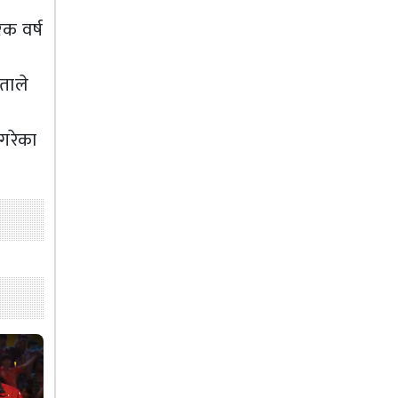
ेक वर्ष
िताले
गरेका