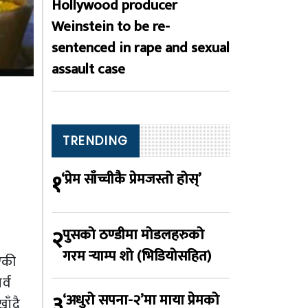
Hollywood producer
Weinstein to be re-
sentenced in rape and sexual
assault case
TRENDING
१
‘प्रेम साँच्चीकै प्रेमजस्तो होस्’
२
पुसको ठण्डीमा मोडलहरुको
गरम र्‍याम्प शो (भिडियोसहित)
एकी
्व
३
‘अधुरो सपना-२’मा माया प्रेमको
ाँदै