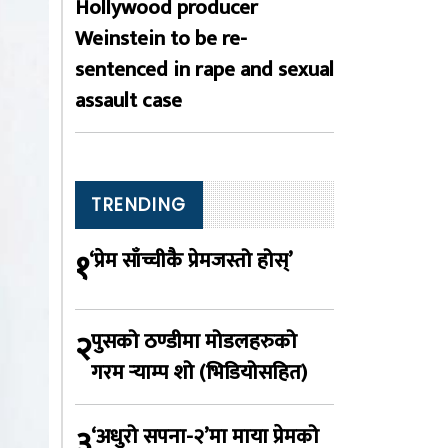
Hollywood producer
Weinstein to be re-
sentenced in rape and sexual
assault case
TRENDING
१
‘प्रेम साँच्चीकै प्रेमजस्तो होस्’
२
पुसको ठण्डीमा मोडलहरुको
गरम र्‍याम्प शो (भिडियोसहित)
३
‘अधुरो सपना-२’मा माया प्रेमको