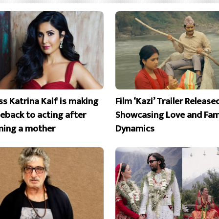
ss Katrina Kaif is making
Film ‘Kazi’ Trailer Release
eback to acting after
Showcasing Love and Fam
ing a mother
Dynamics