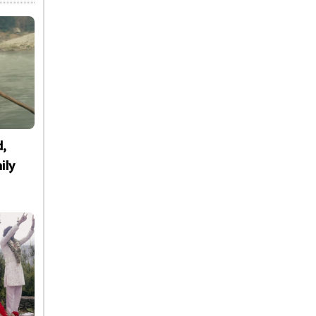
d,
ily