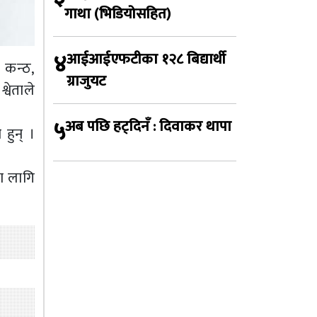
गाथा (भिडियोसहित)
४
आईआईएफटीका १२८ बिद्यार्थी
, कन्ठ,
ग्राजुयट
वेताले
५
अब पछि हट्दिनँ : दिवाकर थापा
 हुन् ।
।
का लागि