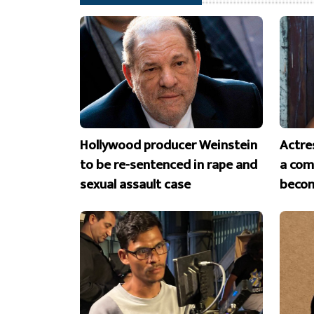
Hollywood producer Weinstein
Actre
to be re-sentenced in rape and
a com
sexual assault case
becom