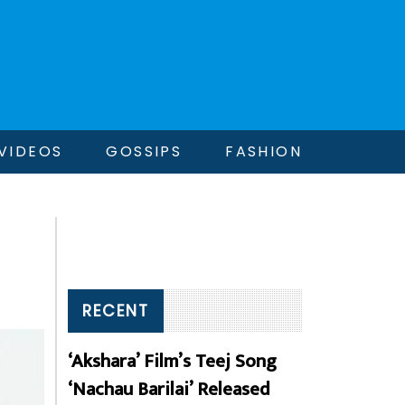
VIDEOS
GOSSIPS
FASHION
RECENT
‘Akshara’ Film’s Teej Song
‘Nachau Barilai’ Released