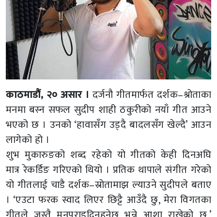
काठमाडौं, २० असार ।
दर्जनौ गीतमार्फत दर्शक–श्रोताका
मनमा बस्न सफल सुदीप शाही ठकुरीको नयाँ गीत आउने
भएको छ । उनको ‘हावासँग उड्दै बादलसँग खेल्दै’ आउन
लागेको हो ।
शुभ मुकारुङको शब्द रहेको यो गीतको केही दिनअघि
मात्र रेकर्डिङ गरिएको थियो । प्रतिक थापाले संगीत गरेको
यो गीतलाई चाडै दर्शक–स्रोतामाझ ल्याउने सुदीपले बताए
। ‘एउटा फरक स्वाद लिएर छिट्टै आउँदै छु, मेरा विगतका
गीतले जस्तै मनपराइदिनुहुनेछ भन्ने आशा राखेको छु,’