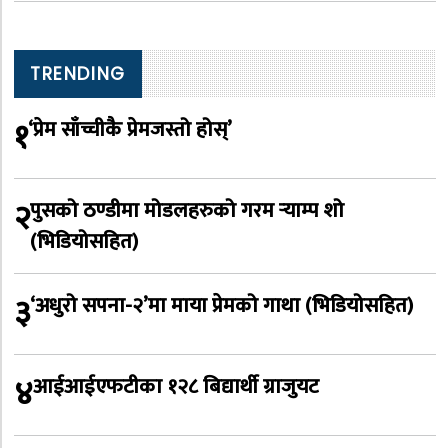
TRENDING
१
‘प्रेम साँच्चीकै प्रेमजस्तो होस्’
२
पुसको ठण्डीमा मोडलहरुको गरम र्‍याम्प शो
(भिडियोसहित)
३
‘अधुरो सपना-२’मा माया प्रेमको गाथा (भिडियोसहित)
४
आईआईएफटीका १२८ बिद्यार्थी ग्राजुयट