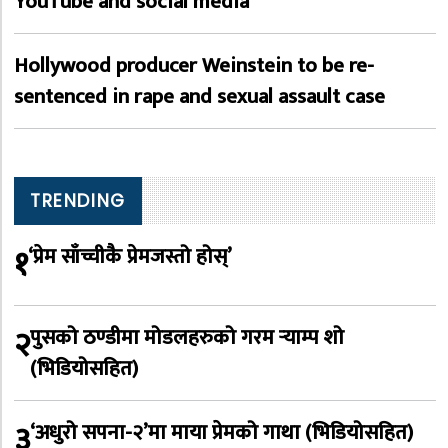
YouTube and social media
Hollywood producer Weinstein to be re-
sentenced in rape and sexual assault case
TRENDING
१
‘प्रेम साँच्चीकै प्रेमजस्तो होस्’
२
पुसको ठण्डीमा मोडलहरुको गरम र्‍याम्प शो
(भिडियोसहित)
३
‘अधुरो सपना-२’मा माया प्रेमको गाथा (भिडियोसहित)