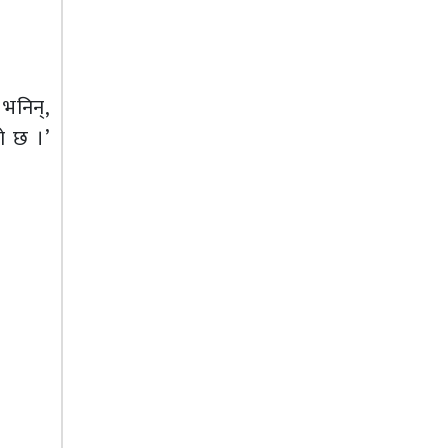
भनिन्,
ो छ ।’