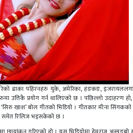
ार गरेको ढाका पहिरनहरु युके, अमेरिका, हङकङ, इजरायलल
हरुमा उत्तिकै प्रयोग गर्न थालिएको छ । पछिल्लो उदाहरण हो
को ‘सिरु खाश’ बोल गीतको भिडियो । गीतकार मीना सिंगकको 
यो समेत रिलिज भइसकेको छ ।
ा छायांकन गरिएको हो । यस भिडियोमा हेमराज अन्छङ्बो र 