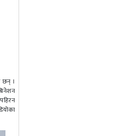
ा छन् ।
बिनेशन
 पहिरन
डियोका