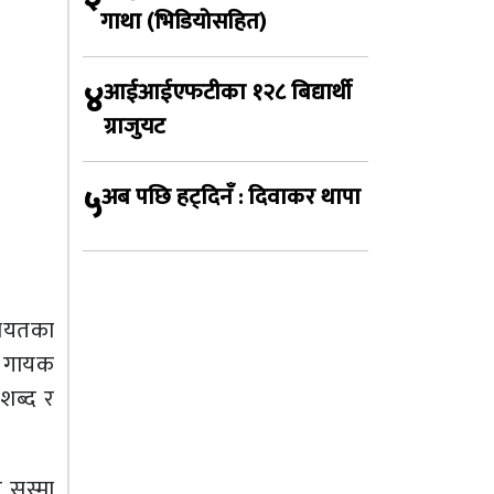
गाथा (भिडियोसहित)
४
आईआईएफटीका १२८ बिद्यार्थी
ग्राजुयट
५
अब पछि हट्दिनँ : दिवाकर थापा
गायतका
, गायक
शब्द र
सुस्मा