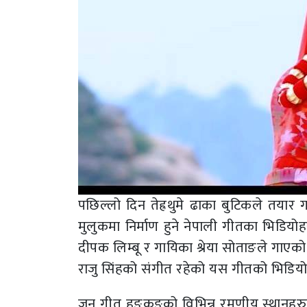
पछिल्लो दिन तेह्रथुमे ढाका बुटिकले तय
मुलुकमा निर्माण हुने नेपाली गीतका भिडियो
दीपक लिम्बू र गायिका श्रेया सोताङले गाए
राजु सिंहको संगीत रहेको यस गीतको भिडि
जुन गीत हङकङको विभिन्न रमणीय स्थानहरुम