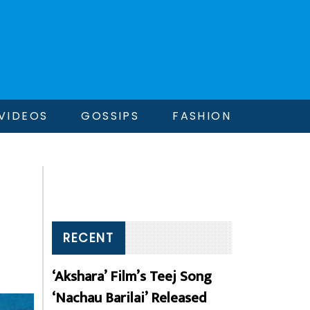
VIDEOS
GOSSIPS
FASHION
RECENT
‘Akshara’ Film’s Teej Song
‘Nachau Barilai’ Released