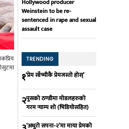
Hollywood producer
Weinstein to be re-
sentenced in rape and sexual
assault case
ोकप्रिय
TRENDING
ोसुटमा
१
‘प्रेम साँच्चीकै प्रेमजस्तो होस्’
२
पुसको ठण्डीमा मोडलहरुको
गरम र्‍याम्प शो (भिडियोसहित)
३
‘अधुरो सपना-२’मा माया प्रेमको