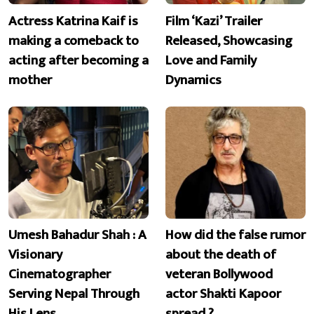
Actress Katrina Kaif is
Film ‘Kazi’ Trailer
making a comeback to
Released, Showcasing
acting after becoming a
Love and Family
mother
Dynamics
Umesh Bahadur Shah : A
How did the false rumor
Visionary
about the death of
Cinematographer
veteran Bollywood
Serving Nepal Through
actor Shakti Kapoor
His Lens
spread ?