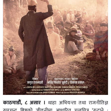
काठमाडौं, ८ असार ।
थाहा अभियन्ता तथा राजनीतिज्ञ
रुपचन्द्र बिष्टको जीवनीमा आधारित चलचित्र ‘रुदाने :