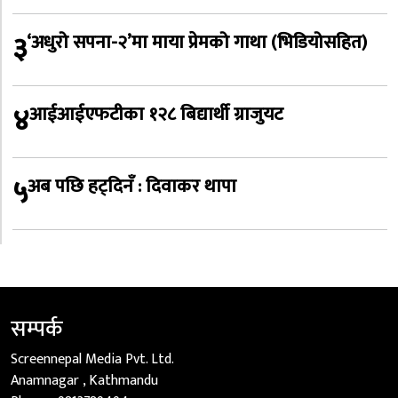
३
‘अधुरो सपना-२’मा माया प्रेमको गाथा (भिडियोसहित)
४
आईआईएफटीका १२८ बिद्यार्थी ग्राजुयट
५
अब पछि हट्दिनँ : दिवाकर थापा
सम्पर्क
Screennepal Media Pvt. Ltd.
Anamnagar , Kathmandu