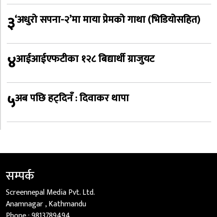
३
‘अधुरो सपना-२’मा माया प्रेमको गाथा (भिडियोसहित)
४
आईआईएफटीका १२८ बिद्यार्थी ग्राजुयट
५
अब पछि हट्दिनँ : दिवाकर थापा
सम्पर्क
Screennepal Media Pvt. Ltd.
Anamnagar , Kathmandu
Phone :
9813789494