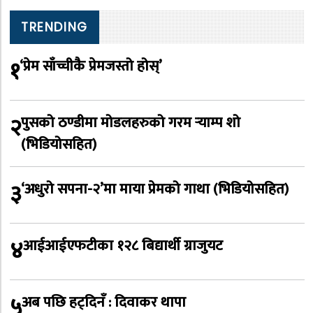
TRENDING
१
‘प्रेम साँच्चीकै प्रेमजस्तो होस्’
२
पुसको ठण्डीमा मोडलहरुको गरम र्‍याम्प शो
(भिडियोसहित)
३
‘अधुरो सपना-२’मा माया प्रेमको गाथा (भिडियोसहित)
४
आईआईएफटीका १२८ बिद्यार्थी ग्राजुयट
५
अब पछि हट्दिनँ : दिवाकर थापा