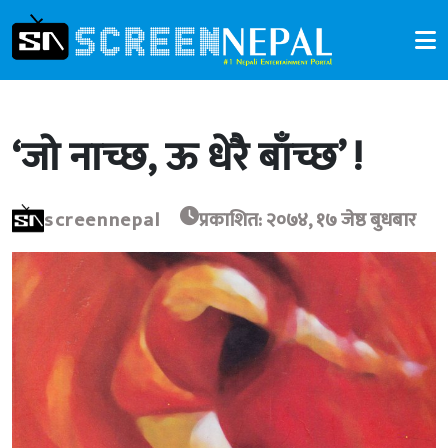
‘जो नाच्छ, ऊ धेरै बाँच्छ’ !
screennepal
प्रकाशित: २०७४, १७ जेष्ठ बुधबार