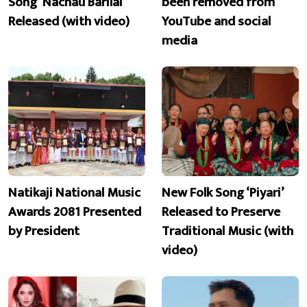
Song ‘Nachau Barilai’
been removed from
Released (with video)
YouTube and social
media
Natikaji National Music
New Folk Song ‘Piyari’
Awards 2081 Presented
Released to Preserve
by President
Traditional Music (with
video)