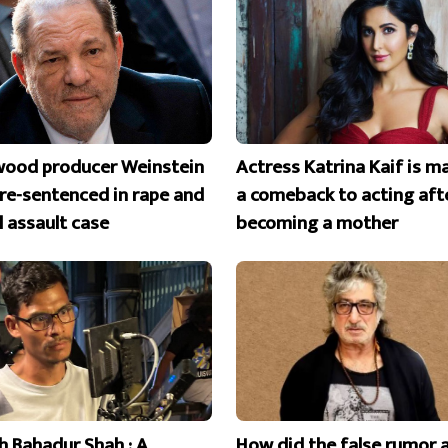
wood producer Weinstein
Actress Katrina Kaif is m
 re-sentenced in rape and
a comeback to acting aft
l assault case
becoming a mother
 Bahadur Shah : A
How did the false rumor 