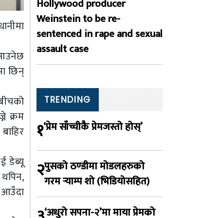
Hollywood producer
Weinstein to be re-
धानीमा
sentenced in rape and sexual
assault case
र आउनेछ
मा छिन्
हबीचको
TRENDING
ने क्रम
१
‘प्रेम साँच्चीकै प्रेमजस्तो होस्’
ा बाहिर
 डेब्यू
२
पुसको ठण्डीमा मोडलहरुको
े थपिन,
गरम र्‍याम्प शो (भिडियोसहित)
 आउँदा
३
‘अधुरो सपना-२’मा माया प्रेमको