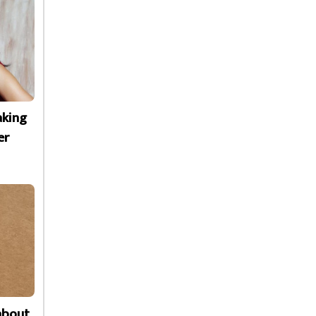
aking
er
about