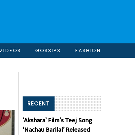
VIDEOS
GOSSIPS
FASHION
RECENT
‘Akshara’ Film’s Teej Song
‘Nachau Barilai’ Released