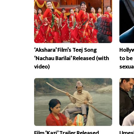
‘Akshara’ Film’s Teej Song
Holly
‘Nachau Barilai’ Released (with
to be
video)
sexua
Film ‘Kazi’ Trailer Released,
Umesh