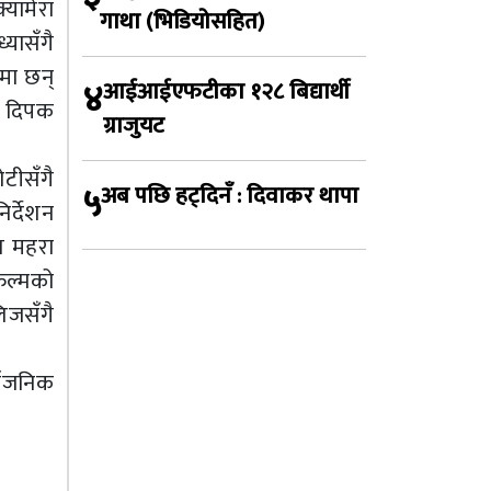
यामेरा
गाथा (भिडियोसहित)
यासँगै
मा छन्
४
आईआईएफटीका १२८ बिद्यार्थी
ा दिपक
ग्राजुयट
टीसँगै
५
अब पछि हट्दिनँ : दिवाकर थापा
िर्देशन
ाश महरा
िल्मको
िजसँगै
्वजनिक