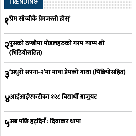
TRENDING
१
‘प्रेम साँच्चीकै प्रेमजस्तो होस्’
२
पुसको ठण्डीमा मोडलहरुको गरम र्‍याम्प शो
(भिडियोसहित)
३
‘अधुरो सपना-२’मा माया प्रेमको गाथा (भिडियोसहित)
४
आईआईएफटीका १२८ बिद्यार्थी ग्राजुयट
५
अब पछि हट्दिनँ : दिवाकर थापा