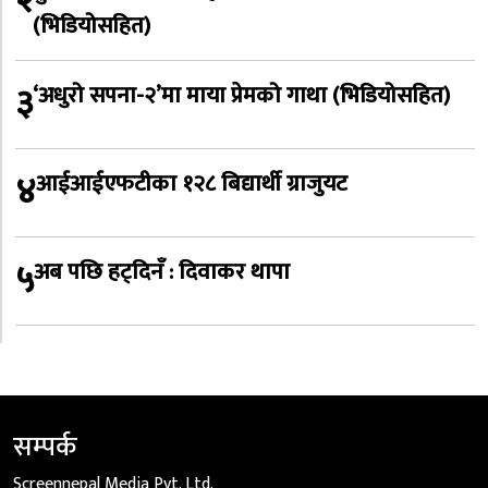
२
(भिडियोसहित)
३
‘अधुरो सपना-२’मा माया प्रेमको गाथा (भिडियोसहित)
४
आईआईएफटीका १२८ बिद्यार्थी ग्राजुयट
५
अब पछि हट्दिनँ : दिवाकर थापा
सम्पर्क
Screennepal Media Pvt. Ltd.