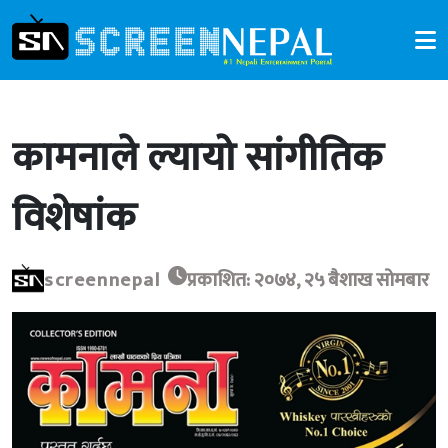
कामनाले ल्यायो सांगीतिक
विशेषांक
screennepal
प्रकाशित: २०७४, २५ बैशाख सोमबार