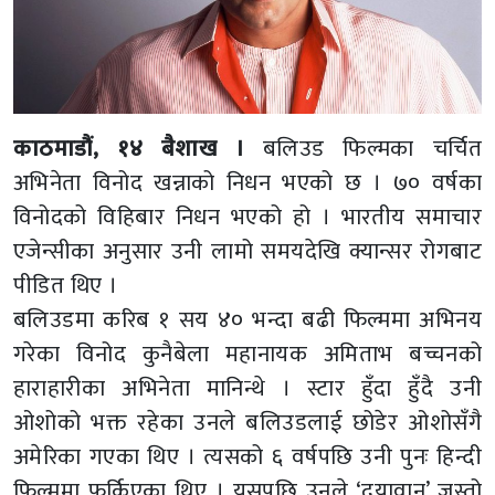
काठमाडौं, १४ बैशाख ।
बलिउड फिल्मका चर्चित
अभिनेता विनोद खन्नाको निधन भएको छ । ७० वर्षका
विनोदको विहिबार निधन भएको हो । भारतीय समाचार
एजेन्सीका अनुसार उनी लामो समयदेखि क्यान्सर रोगबाट
पीडित थिए ।
बलिउडमा करिब १ सय ४० भन्दा बढी फिल्ममा अभिनय
गरेका विनोद कुनैबेला महानायक अमिताभ बच्चनको
हाराहारीका अभिनेता मानिन्थे । स्टार हुँदा हुँदै उनी
ओशोको भक्त रहेका उनले बलिउडलाई छोडेर ओशोसँगै
अमेरिका गएका थिए । त्यसको ६ वर्षपछि उनी पुनः हिन्दी
फिल्ममा फर्किएका थिए । यसपछि उनले ‘दयावान’ जस्तो