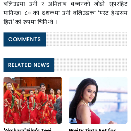
बलिउडमा उनी र अमिताभ बच्चनको जोडी सुपरहिट
मानिन्छ। ८० को दशकमा उनी बलिउडका ‘मस्ट हेन्डसम
हिरो’ को रुपमा चिनिन्थे ।
COMMENTS
RELATED NEWS
‘Akshara’ Film’s Teej
Preity Zinta Set for