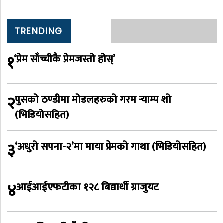
TRENDING
१
‘प्रेम साँच्चीकै प्रेमजस्तो होस्’
२
पुसको ठण्डीमा मोडलहरुको गरम र्‍याम्प शो
(भिडियोसहित)
३
‘अधुरो सपना-२’मा माया प्रेमको गाथा (भिडियोसहित)
४
आईआईएफटीका १२८ बिद्यार्थी ग्राजुयट