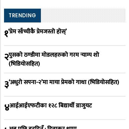
TRENDING
१
‘प्रेम साँच्चीकै प्रेमजस्तो होस्’
२
पुसको ठण्डीमा मोडलहरुको गरम र्‍याम्प शो
(भिडियोसहित)
३
‘अधुरो सपना-२’मा माया प्रेमको गाथा (भिडियोसहित)
४
आईआईएफटीका १२८ बिद्यार्थी ग्राजुयट
अब पछि हट्दिनँ : दिवाकर थापा