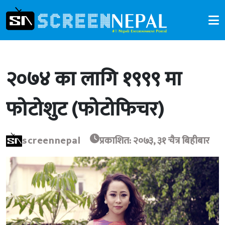
२०७४ का लागि १९९९ मा
फोटोशुट (फोटोफिचर)
screennepal
प्रकाशित: २०७३, ३१ चैत्र बिहीबार