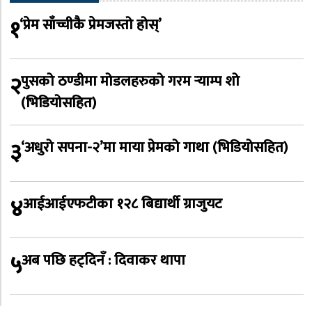
१
‘प्रेम साँच्चीकै प्रेमजस्तो होस्’
२
पुसको ठण्डीमा मोडलहरुको गरम र्‍याम्प शो
(भिडियोसहित)
३
‘अधुरो सपना-२’मा माया प्रेमको गाथा (भिडियोसहित)
४
आईआईएफटीका १२८ बिद्यार्थी ग्राजुयट
५
अब पछि हट्दिनँ : दिवाकर थापा