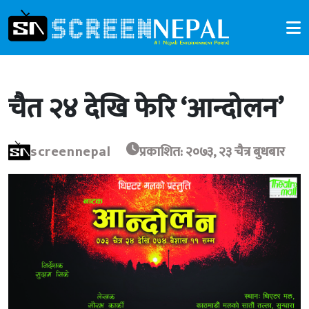
चैत २४ देखि फेरि ‘आन्दोलन’
screennepal
प्रकाशित: २०७३, २३ चैत्र बुधबार