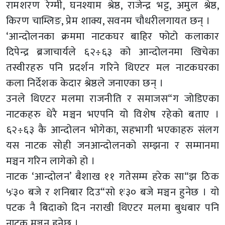
रामशरण रेग्मी, घनश्याम श्रेष्ठ, राजेन्द्र भट्ट, अमुल श्रेष्ठ,
किरण चाम्लिङ, प्रेम शाक्य, सवनम चौधरीलगायत छन् ।
‘आन्दोलनका क्रममा नाटकघर बाहिर फोटो कलाकार
दिपेन्द्र ब्रजाचार्यले ६२÷६३ को आन्दोलनमा खिचेका
तस्वीरहरु पनि प्रदर्शन गरिने थिएटर मल नाटकघरका
कला निर्देशक केदार श्रेष्ठले जनाएका छन् ।
उनले थिएटर मलमा राजनीति र समाजस“ग जोडिएका
नाटकहरु धेरै मञ्चन भएपनि यो विशेष रहेको बताए ।
६२÷६३ कै आन्दोलन भोगेका, सहभागी भएकाहरु संलग
यस नाटक सोही जनआन्दोलनको सम्झना र सम्मानमा
मञ्चन गरिन लागेको हो ।
नाटक ‘आन्दोलन’ बैशाख ११ गतेसम्म हरेक सा“झ ठिक
५ः३० बजे र शनिबार दिउ“सो १ः३० बजे मञ्चन हुनेछ । यो
पटक नै बिदाको दिन नराखी थिएटर मलमा बुधबार पनि
नाटक मञ्चन हुनेछ ।