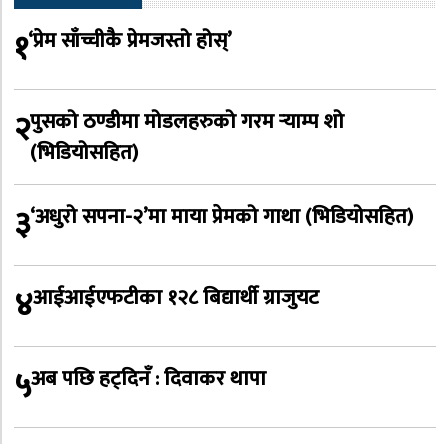
१
‘प्रेम साँच्चीकै प्रेमजस्तो होस्’
२
पुसको ठण्डीमा मोडलहरुको गरम र्‍याम्प शो
(भिडियोसहित)
३
‘अधुरो सपना-२’मा माया प्रेमको गाथा (भिडियोसहित)
४
आईआईएफटीका १२८ बिद्यार्थी ग्राजुयट
५
अब पछि हट्दिनँ : दिवाकर थापा