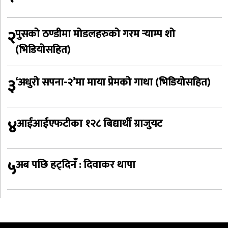
२
पुसको ठण्डीमा मोडलहरुको गरम र्‍याम्प शो
(भिडियोसहित)
३
‘अधुरो सपना-२’मा माया प्रेमको गाथा (भिडियोसहित)
४
आईआईएफटीका १२८ बिद्यार्थी ग्राजुयट
५
अब पछि हट्दिनँ : दिवाकर थापा