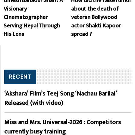
Umesh Bahadur Shah : A
How did the false rumor
Visionary
about the death of
Cinematographer
veteran Bollywood
Serving Nepal Through
actor Shakti Kapoor
His Lens
spread ?
RECENT
‘Akshara’ Film’s Teej Song ‘Nachau Barilai’
Released (with video)
Miss and Mrs. Universal-2026 : Competitors
currently busy training