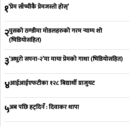
१
‘प्रेम साँच्चीकै प्रेमजस्तो होस्’
२
पुसको ठण्डीमा मोडलहरुको गरम र्‍याम्प शो
(भिडियोसहित)
३
‘अधुरो सपना-२’मा माया प्रेमको गाथा (भिडियोसहित)
४
आईआईएफटीका १२८ बिद्यार्थी ग्राजुयट
५
अब पछि हट्दिनँ : दिवाकर थापा