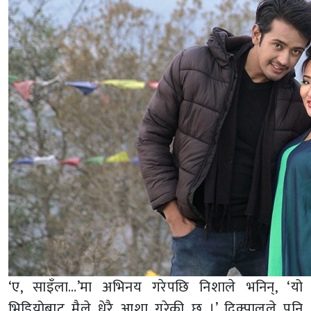
‘ए, साइँला…’मा अभिनय गरेपछि निशाले भनिन्, ‘यो
भिडियोबाट मैले धेरै आशा गरेकी छु ।’ दिक्पालले पनि