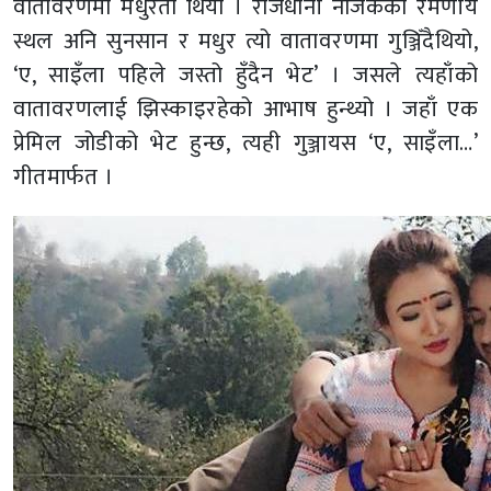
वातावरणमा मधुरता थियो । राजधानी नजिकको रमणीय
स्थल अनि सुनसान र मधुर त्यो वातावरणमा गुञ्जिँदैथियो,
‘ए, साइँला पहिले जस्तो हुँदैन भेट’ । जसले त्यहाँको
वातावरणलाई झिस्काइरहेको आभाष हुन्थ्यो । जहाँ एक
प्रेमिल जोडीको भेट हुन्छ, त्यही गुञ्जायस ‘ए, साइँला…’
गीतमार्फत ।