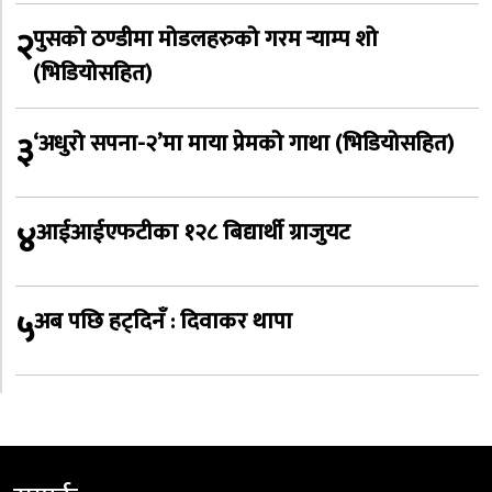
२
पुसको ठण्डीमा मोडलहरुको गरम र्‍याम्प शो
(भिडियोसहित)
३
‘अधुरो सपना-२’मा माया प्रेमको गाथा (भिडियोसहित)
४
आईआईएफटीका १२८ बिद्यार्थी ग्राजुयट
५
अब पछि हट्दिनँ : दिवाकर थापा