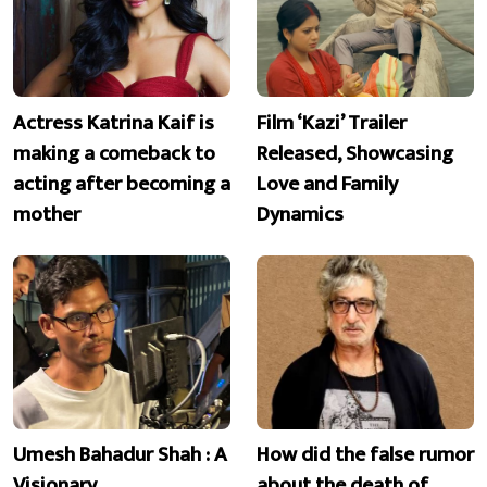
Actress Katrina Kaif is
Film ‘Kazi’ Trailer
making a comeback to
Released, Showcasing
acting after becoming a
Love and Family
mother
Dynamics
Umesh Bahadur Shah : A
How did the false rumor
Visionary
about the death of