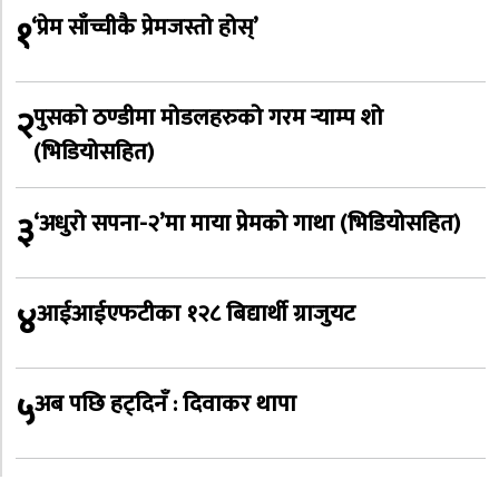
१
‘प्रेम साँच्चीकै प्रेमजस्तो होस्’
२
पुसको ठण्डीमा मोडलहरुको गरम र्‍याम्प शो
(भिडियोसहित)
३
‘अधुरो सपना-२’मा माया प्रेमको गाथा (भिडियोसहित)
४
आईआईएफटीका १२८ बिद्यार्थी ग्राजुयट
५
अब पछि हट्दिनँ : दिवाकर थापा