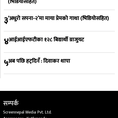
(भिडियोसहित)
३
‘अधुरो सपना-२’मा माया प्रेमको गाथा (भिडियोसहित)
४
आईआईएफटीका १२८ बिद्यार्थी ग्राजुयट
५
अब पछि हट्दिनँ : दिवाकर थापा
सम्पर्क
Screennepal Media Pvt. Ltd.