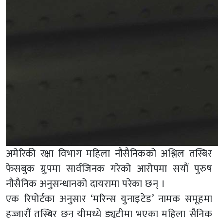
अमेरिकी रक्षा विभाग महिला नौसैनिकको अश्लिल तस्बिर
फेसबुक ग्रुपमा सार्वजिनक गरेको आरोपमा सयौं पुरुष
नौसैनिक अनुसन्धानको दायरामा परेका छन् ।
एक रिपोर्टका अनुसार ‘मरिन्स युनाइटेड’ नामक समूहमा
हज्जारौं तस्बिर छन् यीमध्ये ड्युटीमा भएका महिला सैनिक