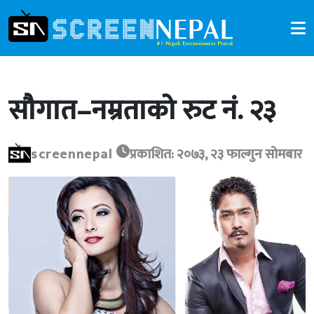
सौगात–नम्रताको रुट नं. २३
screennepal
प्रकाशित: २०७३, २३ फाल्गुन सोमबार