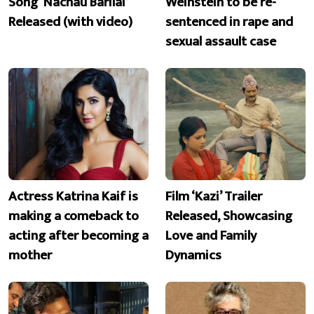
Song ‘Nachau Barilai’
Weinstein to be re-
Released (with video)
sentenced in rape and
sexual assault case
Actress Katrina Kaif is
Film ‘Kazi’ Trailer
making a comeback to
Released, Showcasing
acting after becoming a
Love and Family
mother
Dynamics