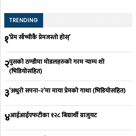
TRENDING
१
‘प्रेम साँच्चीकै प्रेमजस्तो होस्’
२
पुसको ठण्डीमा मोडलहरुको गरम र्‍याम्प शो
(भिडियोसहित)
३
‘अधुरो सपना-२’मा माया प्रेमको गाथा (भिडियोसहित)
४
आईआईएफटीका १२८ बिद्यार्थी ग्राजुयट