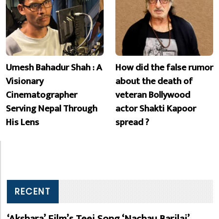
Umesh Bahadur Shah : A
How did the false rumor
Visionary
about the death of
Cinematographer
veteran Bollywood
Serving Nepal Through
actor Shakti Kapoor
His Lens
spread ?
RECENT
‘Akshara’ Film’s Teej Song ‘Nachau Barilai’