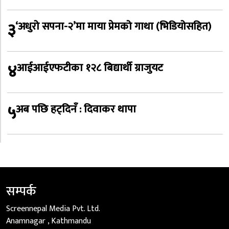
३
‘अधुरो सपना-२’मा माया प्रेमको गाथा (भिडियोसहित)
४
आईआईएफटीका १२८ बिद्यार्थी ग्राजुयट
५
अब पछि हट्दिनँ : दिवाकर थापा
सम्पर्क
Screennepal Media Pvt. Ltd.
Anamnagar , Kathmandu