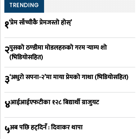
TRENDING
१
‘प्रेम साँच्चीकै प्रेमजस्तो होस्’
२
पुसको ठण्डीमा मोडलहरुको गरम र्‍याम्प शो
(भिडियोसहित)
३
‘अधुरो सपना-२’मा माया प्रेमको गाथा (भिडियोसहित)
४
आईआईएफटीका १२८ बिद्यार्थी ग्राजुयट
५
अब पछि हट्दिनँ : दिवाकर थापा