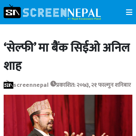
‘सेल्फी’ मा बैंक सिईओ अनिल
शाह
screennepal
प्रकाशित: २०७३, २१ फाल्गुन शनिबार