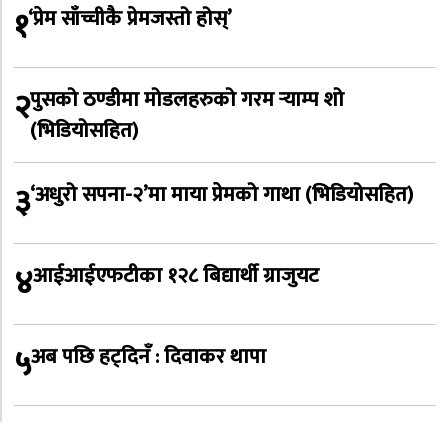
१
‘प्रेम साँच्चीकै प्रेमजस्तो होस्’
२
पुसको ठण्डीमा मोडलहरुको गरम र्‍याम्प शो
(भिडियोसहित)
३
‘अधुरो सपना-२’मा माया प्रेमको गाथा (भिडियोसहित)
४
आईआईएफटीका १२८ बिद्यार्थी ग्राजुयट
५
अब पछि हट्दिनँ : दिवाकर थापा