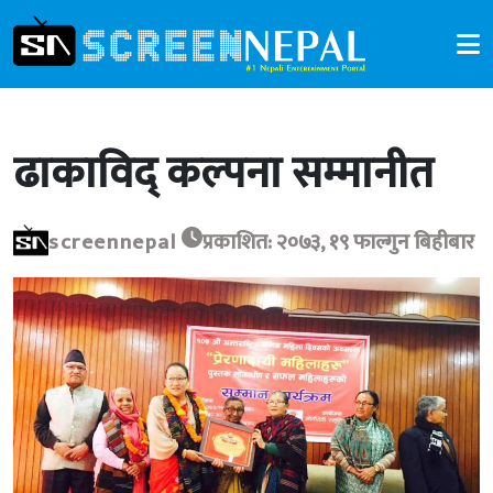
ढाकाविद् कल्पना सम्मानीत
screennepal
प्रकाशित: २०७३, १९ फाल्गुन बिहीबार