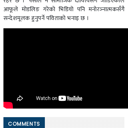
रहर छ ।’ पेसाले नै सामाजिक दायित्यसँग जोडिएकाले
आफूले मोडलिङ गरेको भिडियो पनि मनोरञ्नात्मकसँगै
सन्देशमूलक हुनुपर्ने पविताको भनाइ छ ।
COMMENTS