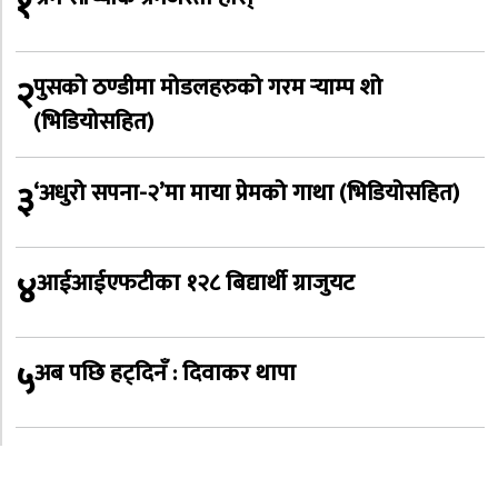
१
२
पुसको ठण्डीमा मोडलहरुको गरम र्‍याम्प शो
(भिडियोसहित)
३
‘अधुरो सपना-२’मा माया प्रेमको गाथा (भिडियोसहित)
४
आईआईएफटीका १२८ बिद्यार्थी ग्राजुयट
५
अब पछि हट्दिनँ : दिवाकर थापा