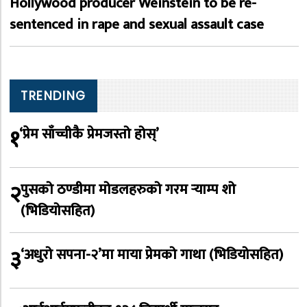
Hollywood producer Weinstein to be re-
sentenced in rape and sexual assault case
TRENDING
१
‘प्रेम साँच्चीकै प्रेमजस्तो होस्’
२
पुसको ठण्डीमा मोडलहरुको गरम र्‍याम्प शो
(भिडियोसहित)
३
‘अधुरो सपना-२’मा माया प्रेमको गाथा (भिडियोसहित)