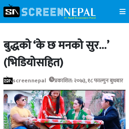
बुद्धको ‘के छ मनको सुर…’
(भिडियोसहित)
screennepal
प्रकाशित: २०७३, १८ फाल्गुन बुधबार