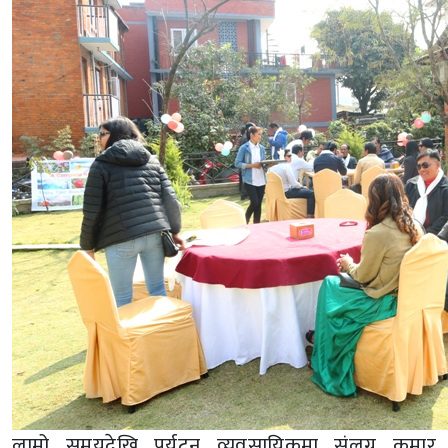
लामो समयदेखि पर्यटन व्यवसायिकमा संलग्न कुमार