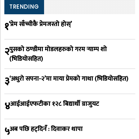
TRENDING
१
‘प्रेम साँच्चीकै प्रेमजस्तो होस्’
२
पुसको ठण्डीमा मोडलहरुको गरम र्‍याम्प शो
(भिडियोसहित)
३
‘अधुरो सपना-२’मा माया प्रेमको गाथा (भिडियोसहित)
४
आईआईएफटीका १२८ बिद्यार्थी ग्राजुयट
५
अब पछि हट्दिनँ : दिवाकर थापा