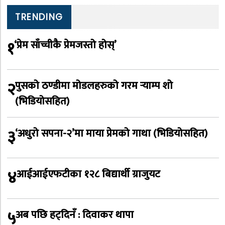
TRENDING
१
‘प्रेम साँच्चीकै प्रेमजस्तो होस्’
२
पुसको ठण्डीमा मोडलहरुको गरम र्‍याम्प शो
(भिडियोसहित)
३
‘अधुरो सपना-२’मा माया प्रेमको गाथा (भिडियोसहित)
४
आईआईएफटीका १२८ बिद्यार्थी ग्राजुयट
५
अब पछि हट्दिनँ : दिवाकर थापा