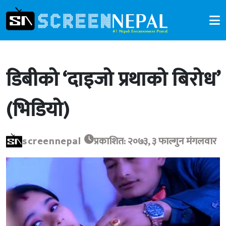
डिबीको ‘दाइजो प्रथाको बिरोध’
(भिडियो)
screennepal
प्रकाशित: २०७३, ३ फाल्गुन मंगलवार