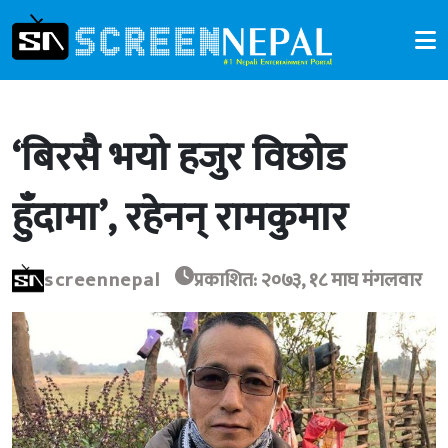
‘बिरसै भयो हजुर विछोड
हुँदामा’, रहेनन् रामकुमार
screennepal
प्रकाशित: २०७३, १८ माघ मंगलवार