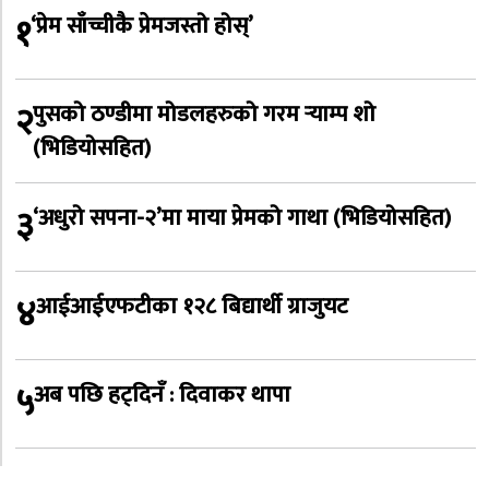
१
‘प्रेम साँच्चीकै प्रेमजस्तो होस्’
२
पुसको ठण्डीमा मोडलहरुको गरम र्‍याम्प शो
(भिडियोसहित)
३
‘अधुरो सपना-२’मा माया प्रेमको गाथा (भिडियोसहित)
४
आईआईएफटीका १२८ बिद्यार्थी ग्राजुयट
५
अब पछि हट्दिनँ : दिवाकर थापा