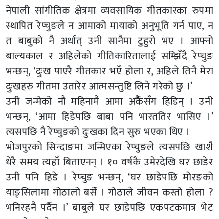
नेपाली सांगीतिक क्षेत्रमा व्यवसायिक गीतकारका रुपमा
स्थापित रेप्चुङले न आमाको मायाको अनुभूति गर्न पाए, न
त बाबुको नै अर्थात् उनी सानैमा टुहुरो भए । आफ्नो
बाल्यकाल र अहिलेको गीतिकारितालाई सम्झिँदै रेप्चुङ
भन्छन्, ‘दुःख पाएरै गीतकार भएँ होला र, अहिले तिनै मेरा
दुःखहरु गीतमा उतारेर आत्मसन्तुष्टि लिने गरेको छु ।’
उनी जन्मेको नौ महिनामै आमा अर्कैैसँग हिडिन् । उनी
भन्छन्, ‘आमा हिडेपछि बाबा पनि भारततिर भासिए ।’
त्यसपछि नै रेप्चुङको दुःखका दिन सुरु भएका थिए ।
भोजपुरको सिन्दाङमा जन्मिएका रेप्चुङले त्यसपछि खाशै
धेरै समय त्यहाँ बिताएनन् । १० वर्षकै उमेरदेखि घर छाडेर
उनी पनि हिडे । रेप्चुङ भन्छन्, ‘घर छाडेपछि मोरङको
याङ्सिलामा गोठालो बसेँ । गोठाले जीवन कस्तो होला ?
भनिरहनै पर्दैन ।’ बाबुले घर छाडेपछि एकपटकमात्र भेट