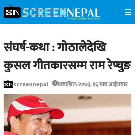
संघर्ष-कथा : गोठालेदेखि
कुसल गीतकारसम्म राम रेप्चुङ
screennepal
प्रकाशित: २०७३, १६ माघ आईतवार