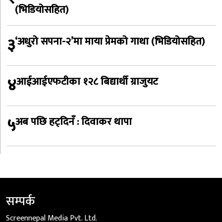
(भिडियोसहित)
३
‘अधुरो सपना-२’मा माया प्रेमको गाथा (भिडियोसहित)
४
आईआईएफटीका १२८ बिद्यार्थी ग्राजुयट
५
अब पछि हट्दिनँ : दिवाकर थापा
सम्पर्क
Screennepal Media Pvt. Ltd.