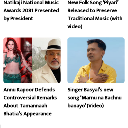
Natikaji National Music
New Folk Song ‘Piyari’
Awards 2081 Presented
Released to Preserve
by President
Traditional Music (with
video)
Annu Kapoor Defends
Singer Basyal’s new
Controversial Remarks
song ‘Marnu na Bachnu
About Tamannaah
banayo’ (Video)
Bhatia’s Appearance