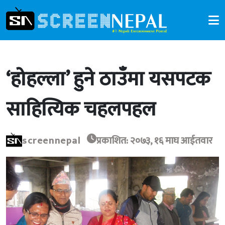
‘होहल्ला’ हुने ठाउँमा यसपटक
साहित्यिक चहलपहल
screennepal
प्रकाशित: २०७३, १६ माघ आईतवार