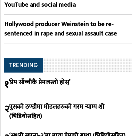
YouTube and social media
Hollywood producer Weinstein to be re-
sentenced in rape and sexual assault case
TRENDING
१
‘प्रेम साँच्चीकै प्रेमजस्तो होस्’
२
पुसको ठण्डीमा मोडलहरुको गरम र्‍याम्प शो
(भिडियोसहित)
‘अधुरो सपना-२’मा माया प्रेमको गाथा (भिडियोसहित)