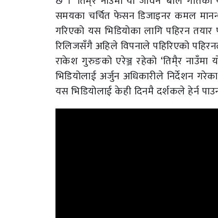
छ । ‘तिमै्र नाउँमा यो जीवन’ बोल गीतक
समयका चर्चित फेसन डिजाइनर कमल मानन्ध
गरिएको यस भिडियोका लागि पहिरन तयार प
रिलिजसँगै अहिले विपनाले पहिरिएको पहिरनल
राकेश गुरुङको एरेञ्ज रहेको ‘तिमै्र नाउँ
भिडियोलाई अर्जुन अधिकारीले निर्देशन गरेक
यस भिडियोलाई केही दिनमै दर्शकले हेर्न पा