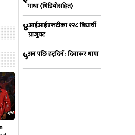
गाथा (भिडियोसहित)
४
आईआईएफटीका १२८ बिद्यार्थी
ग्राजुयट
५
अब पछि हट्दिनँ : दिवाकर थापा
n