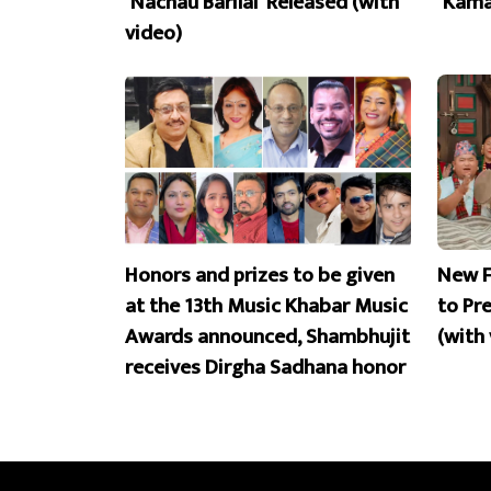
‘Nachau Barilai’ Released (with
‘Kama
video)
Honors and prizes to be given
New F
at the 13th Music Khabar Music
to Pr
Awards announced, Shambhujit
(with
receives Dirgha Sadhana honor