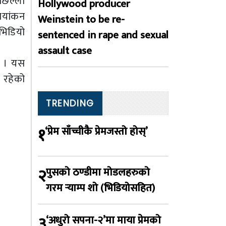
छिल्लो
Hollywood producer
ायांकन
Weinstein to be re-
भिडियो
sentenced in rape and sexual
assault case
छ । यस
न रहेको
TRENDING
१
‘प्रेम साँच्चीकै प्रेमजस्तो होस्’
२
पुसको ठण्डीमा मोडलहरुको
गरम र्‍याम्प शो (भिडियोसहित)
३
‘अधुरो सपना-२’मा माया प्रेमको