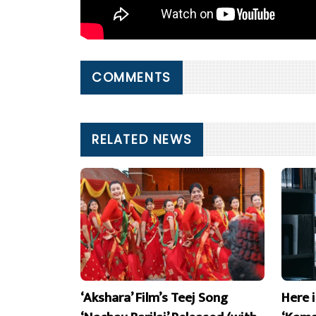
COMMENTS
RELATED NEWS
‘Akshara’ Film’s Teej Song
Here 