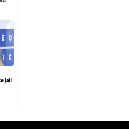
nd
e jail