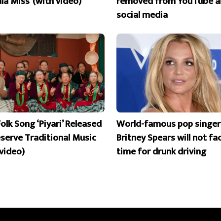
la Miss’ (with video)
removed from YouTube a
social media
olk Song ‘Piyari’ Released
World-famous pop singer
eserve Traditional Music
Britney Spears will not fac
 video)
time for drunk driving