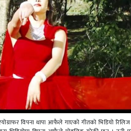
ियोग्राफर विपना थापा आफैले गाएको गीतको भिडियो रिलि