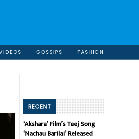
VIDEOS
GOSSIPS
FASHION
RECENT
‘Akshara’ Film’s Teej Song
‘Nachau Barilai’ Released