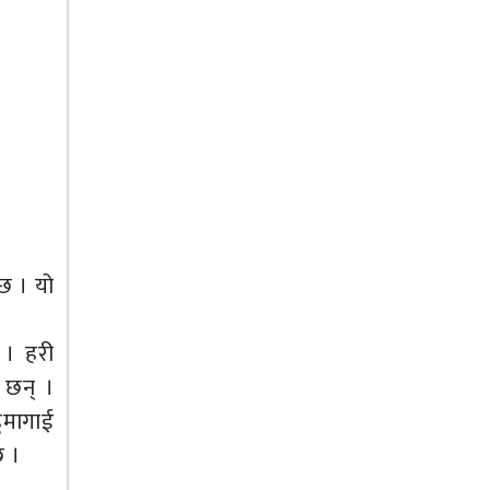
छ । यो
 । हरी
 छन् ।
हुमागाई
छ ।