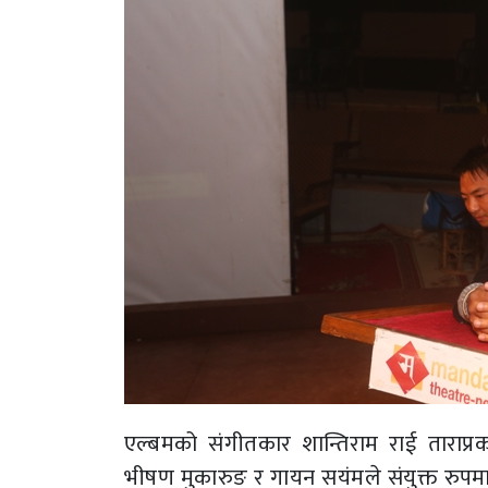
एल्बमको संगीतकार शान्तिराम राई ताराप्र
भीषण मुकारुङ र गायन सयंमले संयुक्त रुपमा