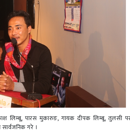
काश लिम्बू, पारस मुकारुङ, गायक दीपक लिम्बू, तुलसी पर
 सार्वजनिक गरे ।