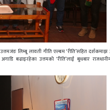
त्तमजंङ लिम्बू लावती गीति एल्बम ‘रीति’सहित दर्शकमा
अगाडि बढाइरहेका उत्तमको ‘रीति’लाई बुधबार राजधान