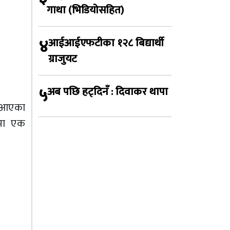
गाथा (भिडियोसहित)
४
आईआईएफटीका १२८ बिद्यार्थी
ग्राजुयट
५
अब पछि हट्दिनँ : दिवाकर थापा
झ आएका
ीमा एक