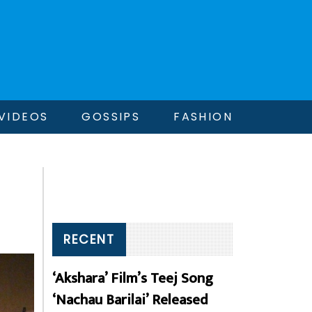
VIDEOS
GOSSIPS
FASHION
RECENT
‘Akshara’ Film’s Teej Song
‘Nachau Barilai’ Released