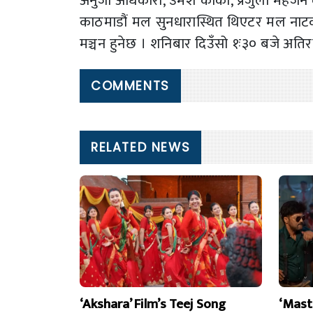
अनुजा अधिकारी, उमेश कार्की, प्रजुला महर्
काठमाडौं मल सुनधारास्थित थिएटर मल नाट
मञ्चन हुनेछ । शनिबार दिउँसो १ः३० बजे अति
COMMENTS
RELATED NEWS
‘Akshara’ Film’s Teej Song
‘Mast