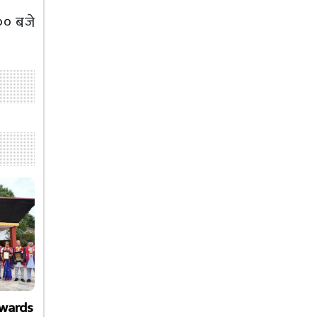
०० बजे
Awards