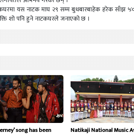
जन लगायतले अभिनय गरेका छन् ।
कघरमा यस नाटक माघ २९ सम्म बुधबारबाहेक हरेक साँझ ५ः
रक्ति शो पनि हुने नाटकघरले जनाएको छ ।
erney’ song has been
Natikaji National Music 