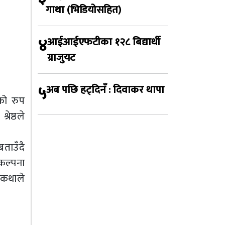
गाथा (भिडियोसहित)
४
आईआईएफटीका १२८ बिद्यार्थी
ग्राजुयट
५
अब पछि हट्दिनँ : दिवाकर थापा
को रुप
ेष्ठले
ताउँदै
कल्पना
 कथाले