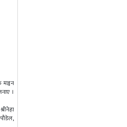
 मञ्चन
जनाए ।
्रीनेहा
पौडेल,