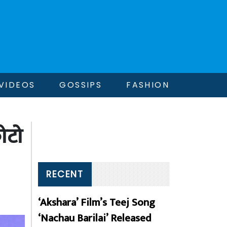
VIDEOS
GOSSIPS
FASHION
फोटो
RECENT
‘Akshara’ Film’s Teej Song
‘Nachau Barilai’ Released