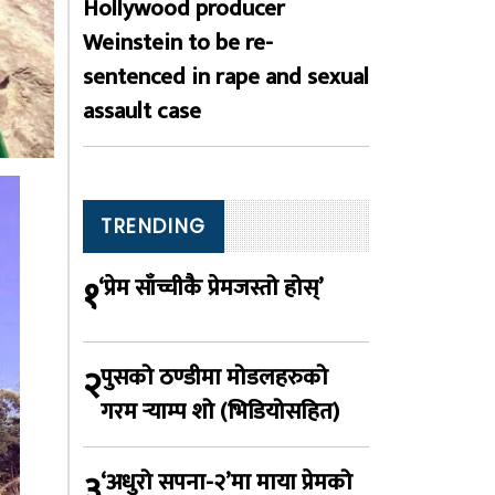
Hollywood producer
Weinstein to be re-
sentenced in rape and sexual
assault case
TRENDING
१
‘प्रेम साँच्चीकै प्रेमजस्तो होस्’
२
पुसको ठण्डीमा मोडलहरुको
गरम र्‍याम्प शो (भिडियोसहित)
३
‘अधुरो सपना-२’मा माया प्रेमको