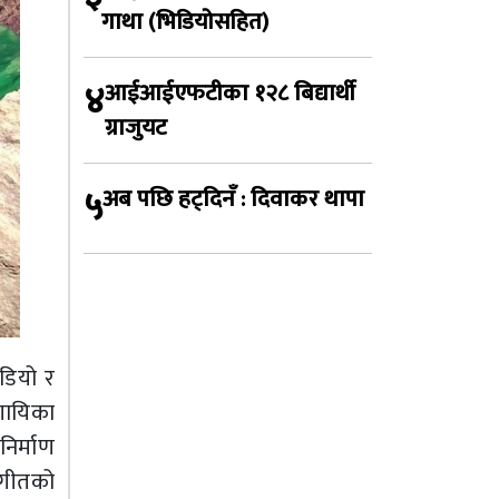
गाथा (भिडियोसहित)
४
आईआईएफटीका १२८ बिद्यार्थी
ग्राजुयट
५
अब पछि हट्दिनँ : दिवाकर थापा
डियो र
गायिका
िर्माण
 गीतको