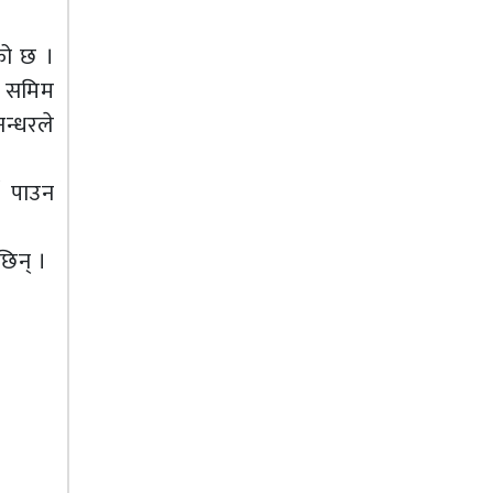
ेको छ ।
ा समिम
न्धरले
न पाउन
छिन् ।