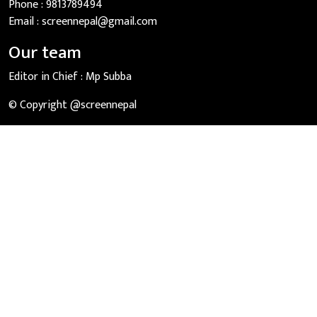
Phone :
9813789494
Email :
screennepal@gmail.com
Our team
Editor in Chief :
Mp Subba
© Copyright @screennepal