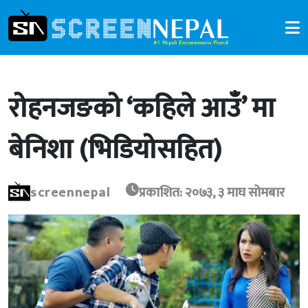
रोहनजङको ‘कहिले आउँ’ मा
बेनिशा (भिडियोसहित)
screennepal
प्रकाशित: २०७३, ३ माघ सोमबार