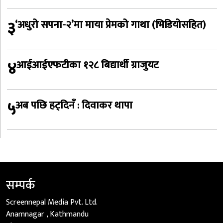
३
‘अधुरो सपना-२’मा माया प्रेमको गाथा (भिडियोसहित)
४
आईआईएफटीका १२८ बिद्यार्थी ग्राजुयट
५
अब पछि हट्दिनँ : दिवाकर थापा
सम्पर्क
Screennepal Media Pvt. Ltd.
Anamnagar , Kathmandu