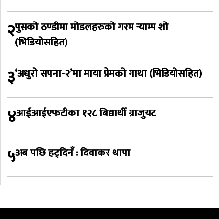
२
पुसको ठण्डीमा मोडलहरुको गरम र्‍याम्प शो
(भिडियोसहित)
३
‘अधुरो सपना-२’मा माया प्रेमको गाथा (भिडियोसहित)
४
आईआईएफटीका १२८ बिद्यार्थी ग्राजुयट
५
अब पछि हट्दिनँ : दिवाकर थापा