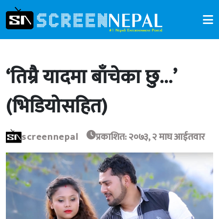
‘तिम्रै यादमा बाँचेका छु…’
(भिडियोसहित)
screennepal
प्रकाशित: २०७३, २ माघ आईतवार