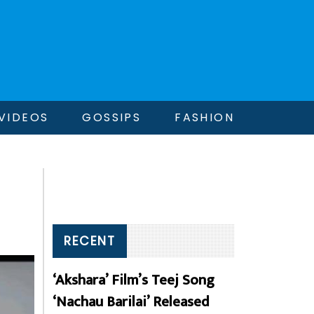
VIDEOS
GOSSIPS
FASHION
RECENT
‘Akshara’ Film’s Teej Song
‘Nachau Barilai’ Released