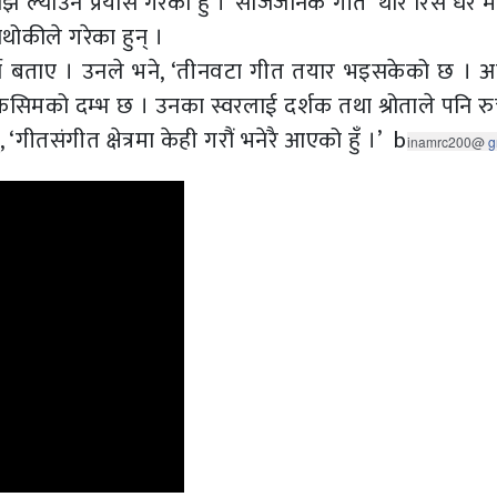
 ल्याउँने प्रयास गरेको हुँ ।’ सार्जजनिक गीत ‘थोरै रिस धेरै म
थोकीले गरेका हुन् ।
गर्ने बताए । उनले भने, ‘तीनवटा गीत तयार भइसकेको छ । अब
िसिमको दम्भ छ । उनका स्वरलाई दर्शक तथा श्रोताले पनि र
गीतसंगीत क्षेत्रमा केही गरौं भनेरै आएको हुँ ।’ b
inamrc200@ 
g