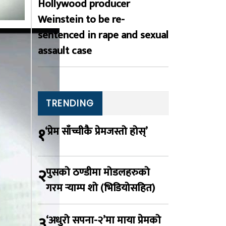
Hollywood producer
Weinstein to be re-
sentenced in rape and sexual
assault case
TRENDING
१
‘प्रेम साँच्चीकै प्रेमजस्तो होस्’
२
पुसको ठण्डीमा मोडलहरुको
गरम र्‍याम्प शो (भिडियोसहित)
३
‘अधुरो सपना-२’मा माया प्रेमको