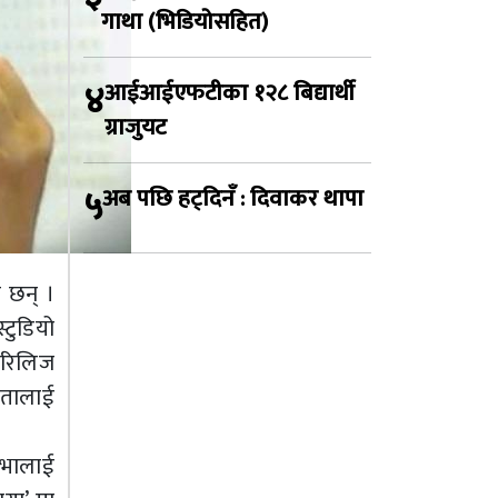
गाथा (भिडियोसहित)
४
आईआईएफटीका १२८ बिद्यार्थी
ग्राजुयट
५
अब पछि हट्दिनँ : दिवाकर थापा
 छन् ।
्टुडियो
 रिलिज
रोतालाई
िभालाई