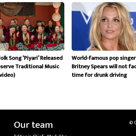
olk Song ‘Piyari’ Released
World-famous pop singer
eserve Traditional Music
Britney Spears will not fac
 video)
time for drunk driving
Our team
© 