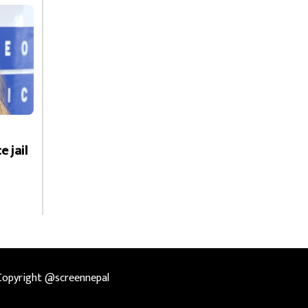
e jail
Copyright @screennepal