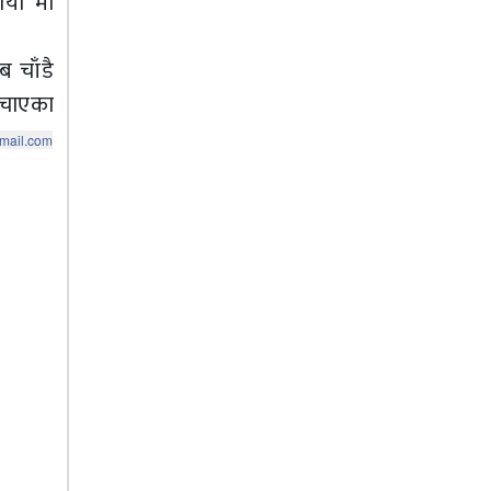
ाया’ मा
 चाँडै
ुचाएका
mail.com