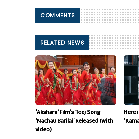
COMMENTS
RELATED NEWS
‘Akshara’ Film’s Teej Song
Here 
‘Nachau Barilai’ Released (with
‘Kama
video)