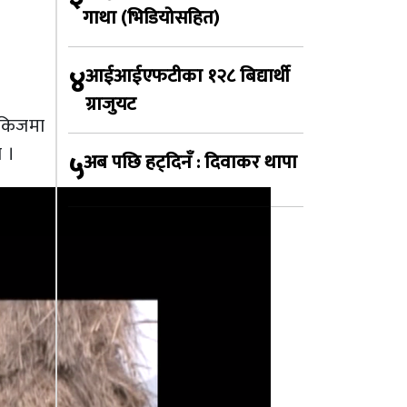
गाथा (भिडियोसहित)
४
आईआईएफटीका १२८ बिद्यार्थी
ग्राजुयट
ाकिजमा
 ।
५
अब पछि हट्दिनँ : दिवाकर थापा