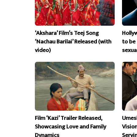
‘Akshara’ Film’s Teej Song
Holly
‘Nachau Barilai’ Released (with
to be
video)
sexua
Film ‘Kazi’ Trailer Released,
Umesh
Showcasing Love and Family
Visio
Dynamics
Servi