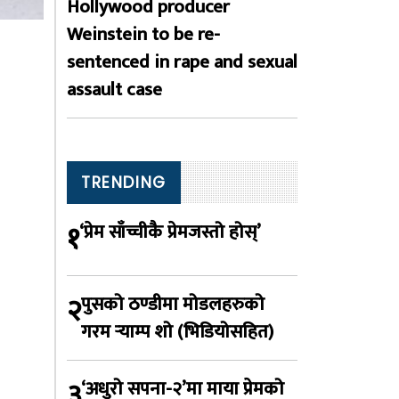
Hollywood producer
Weinstein to be re-
sentenced in rape and sexual
assault case
TRENDING
१
‘प्रेम साँच्चीकै प्रेमजस्तो होस्’
२
पुसको ठण्डीमा मोडलहरुको
गरम र्‍याम्प शो (भिडियोसहित)
३
‘अधुरो सपना-२’मा माया प्रेमको