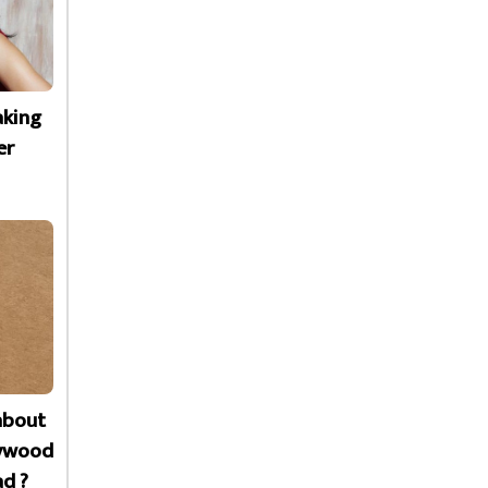
aking
er
about
lywood
ad ?