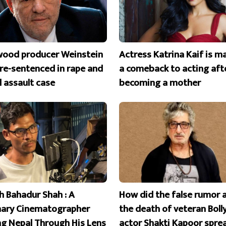
wood producer Weinstein
Actress Katrina Kaif is m
 re-sentenced in rape and
a comeback to acting aft
l assault case
becoming a mother
 Bahadur Shah : A
How did the false rumor 
nary Cinematographer
the death of veteran Bol
ng Nepal Through His Lens
actor Shakti Kapoor spre