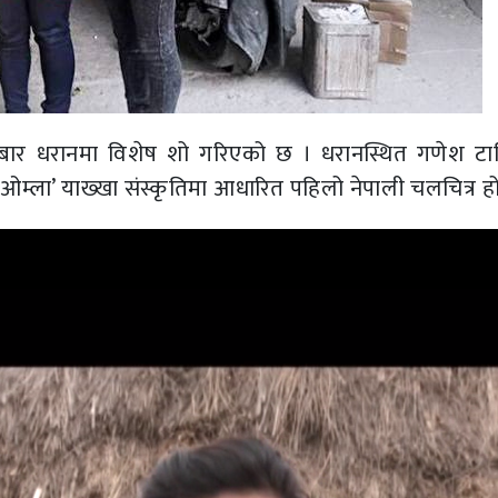
मबार धरानमा विशेष शो गरिएको छ । धरानस्थित गणेश ट
म्ला’ याख्खा संस्कृतिमा आधारित पहिलो नेपाली चलचित्र हो