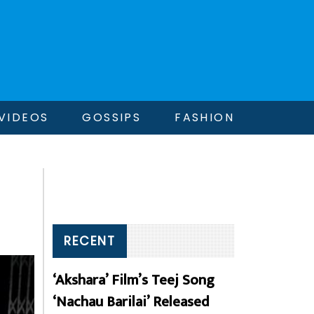
VIDEOS
GOSSIPS
FASHION
RECENT
‘Akshara’ Film’s Teej Song
‘Nachau Barilai’ Released