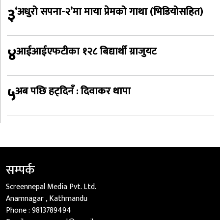
३
‘अधुरो सपना-२’मा माया प्रेमको गाथा (भिडियोसहित)
४
आईआईएफटीका १२८ बिद्यार्थी ग्राजुयट
५
अब पछि हट्दिनँ : दिवाकर थापा
सम्पर्क
Screennepal Media Pvt. Ltd.
Anamnagar , Kathmandu
Phone :
9813789494