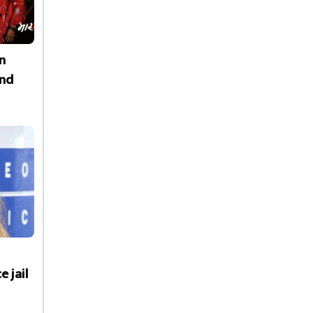
n
nd
e jail