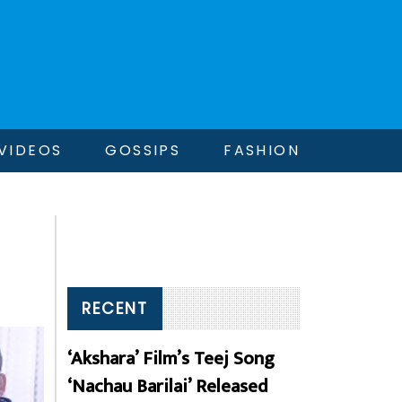
VIDEOS
GOSSIPS
FASHION
RECENT
‘Akshara’ Film’s Teej Song
‘Nachau Barilai’ Released