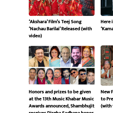
‘Akshara’ Film’s Teej Song
Here 
‘Nachau Barilai’ Released (with
‘Kama
video)
Honors and prizes to be given
New F
at the 13th Music Khabar Music
to Pr
Awards announced, Shambhujit
(with
receives Dirgha Sadhana honor