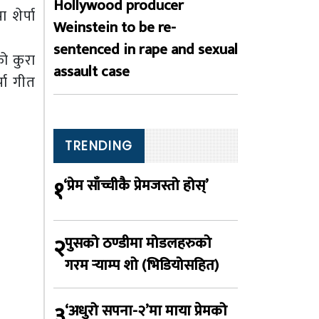
Hollywood producer
 शेर्पा
Weinstein to be re-
sentenced in rape and sexual
को कुरा
assault case
पा गीत
TRENDING
१
‘प्रेम साँच्चीकै प्रेमजस्तो होस्’
२
पुसको ठण्डीमा मोडलहरुको
गरम र्‍याम्प शो (भिडियोसहित)
३
‘अधुरो सपना-२’मा माया प्रेमको