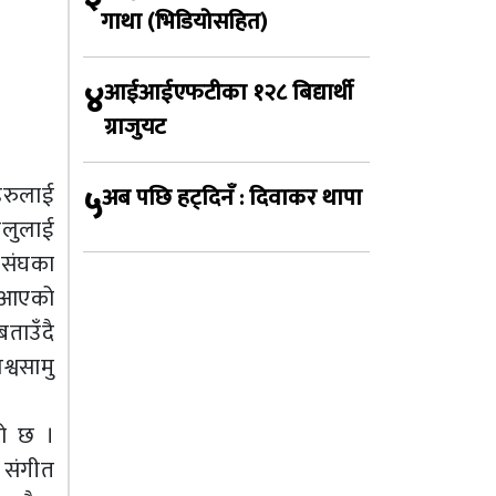
गाथा (भिडियोसहित)
४
आईआईएफटीका १२८ बिद्यार्थी
ग्राजुयट
ाहरुलाई
५
अब पछि हट्दिनँ : दिवाकर थापा
ोलुलाई
 संघका
मा आएको
ताउँदै
्वसामु
को छ ।
र संगीत