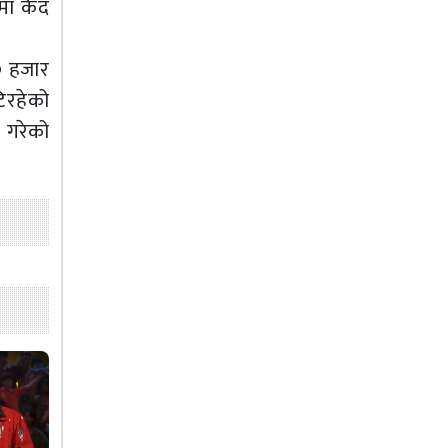
मा कैद
० हजार
िरहेको
 गरेको