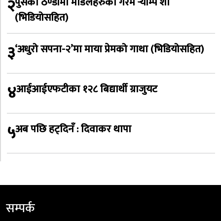
२
पुसको ठण्डीमा मोडलहरुको गरम र्‍याम्प शो
(भिडियोसहित)
३
‘अधुरो सपना-२’मा माया प्रेमको गाथा (भिडियोसहित)
४
आईआईएफटीका १२८ बिद्यार्थी ग्राजुयट
५
अब पछि हट्दिनँ : दिवाकर थापा
सम्पर्क