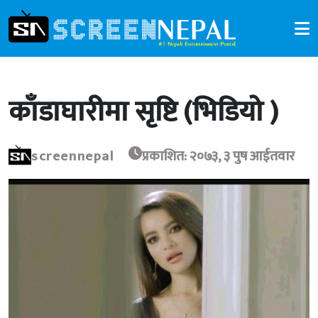
काँडाघारीमा सृष्टि (भिडियो )
screennepal
प्रकाशित: २०७३, ३ पुष आईतवार