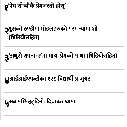
१
‘प्रेम साँच्चीकै प्रेमजस्तो होस्’
२
पुसको ठण्डीमा मोडलहरुको गरम र्‍याम्प शो
(भिडियोसहित)
३
‘अधुरो सपना-२’मा माया प्रेमको गाथा (भिडियोसहित)
४
आईआईएफटीका १२८ बिद्यार्थी ग्राजुयट
५
अब पछि हट्दिनँ : दिवाकर थापा