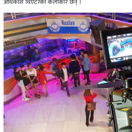
अधिकांश थिएटरका कलाकार छन् ।