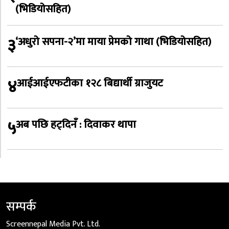
(भिडियोसहित)
३
‘अधुरो सपना-२’मा माया प्रेमको गाथा (भिडियोसहित)
४
आईआईएफटीका १२८ बिद्यार्थी ग्राजुयट
५
अब पछि हट्दिनँ : दिवाकर थापा
सम्पर्क
Screennepal Media Pvt. Ltd.