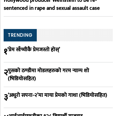
Hollywood producer Weinstein to be re-
sentenced in rape and sexual assault case
TRENDING
१
‘प्रेम साँच्चीकै प्रेमजस्तो होस्’
२
पुसको ठण्डीमा मोडलहरुको गरम र्‍याम्प शो
(भिडियोसहित)
३
‘अधुरो सपना-२’मा माया प्रेमको गाथा (भिडियोसहित)