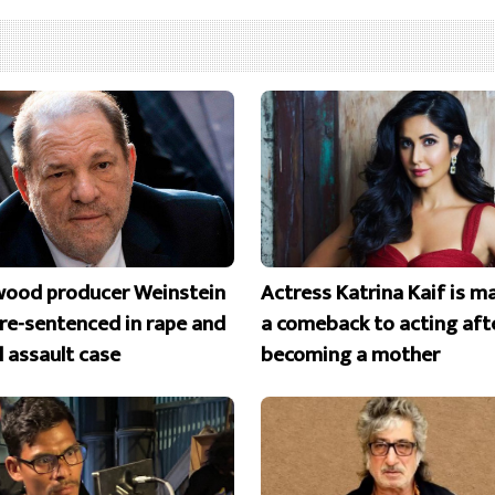
wood producer Weinstein
Actress Katrina Kaif is m
 re-sentenced in rape and
a comeback to acting aft
l assault case
becoming a mother