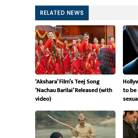
RELATED NEWS
‘Akshara’ Film’s Teej Song
Holly
‘Nachau Barilai’ Released (with
to be
video)
sexua