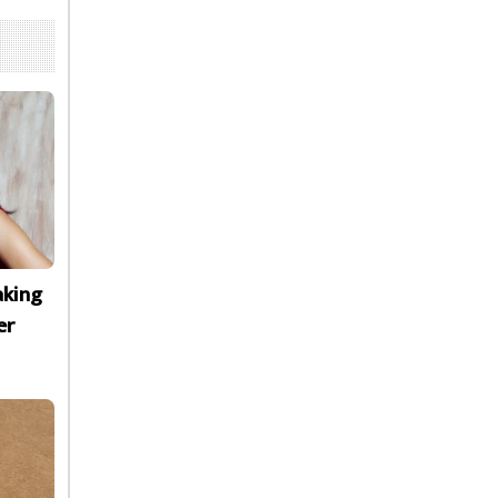
aking
er