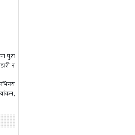
ना पुरा
डारी र
ो अभिनय
यांकन,