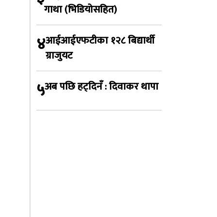
गाथा (भिडियोसहित)
४
आईआईएफटीका १२८ बिद्यार्थी
ग्राजुयट
५
अब पछि हट्दिनँ : दिवाकर थापा