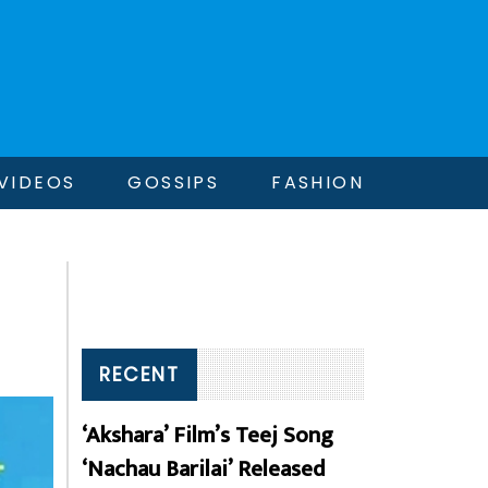
VIDEOS
GOSSIPS
FASHION
RECENT
‘Akshara’ Film’s Teej Song
‘Nachau Barilai’ Released