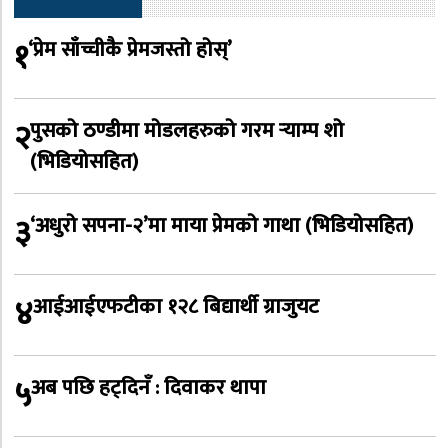
१
‘प्रेम साँच्चीकै प्रेमजस्तो होस्’
२
पुसको ठण्डीमा मोडलहरुको गरम र्‍याम्प शो
(भिडियोसहित)
३
‘अधुरो सपना-२’मा माया प्रेमको गाथा (भिडियोसहित)
४
आईआईएफटीका १२८ बिद्यार्थी ग्राजुयट
५
अब पछि हट्दिनँ : दिवाकर थापा